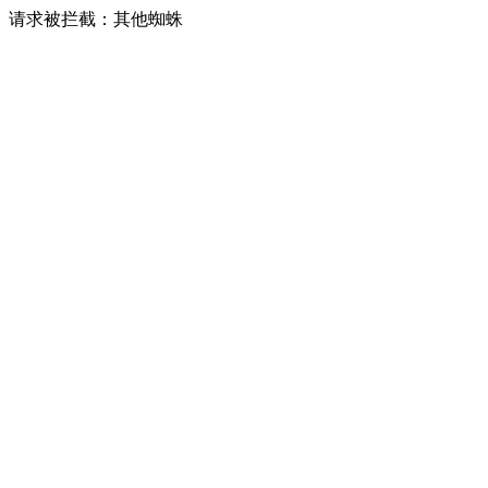
请求被拦截：其他蜘蛛