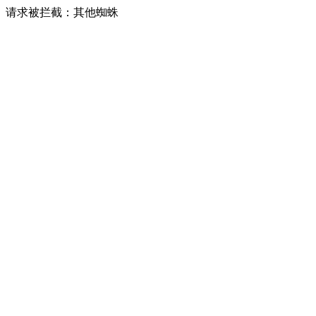
请求被拦截：其他蜘蛛