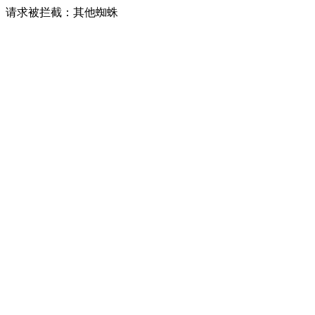
请求被拦截：其他蜘蛛