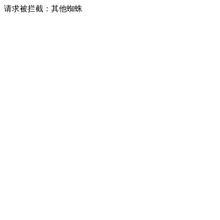
请求被拦截：其他蜘蛛