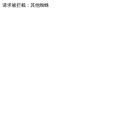
请求被拦截：其他蜘蛛