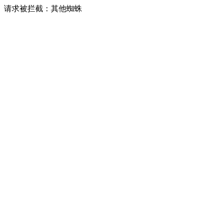
请求被拦截：其他蜘蛛