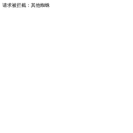
请求被拦截：其他蜘蛛