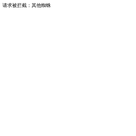
请求被拦截：其他蜘蛛