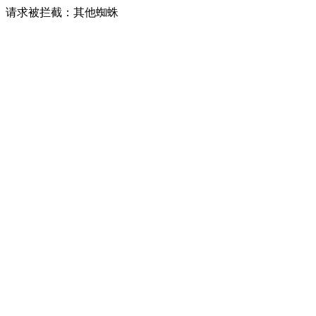
请求被拦截：其他蜘蛛