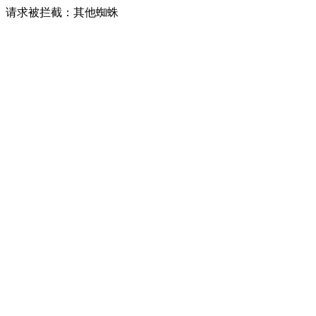
请求被拦截：其他蜘蛛