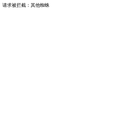
请求被拦截：其他蜘蛛