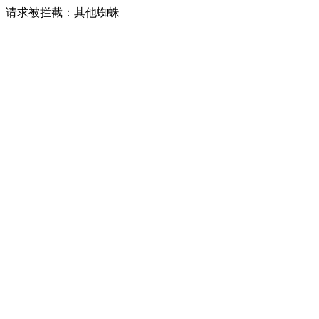
请求被拦截：其他蜘蛛