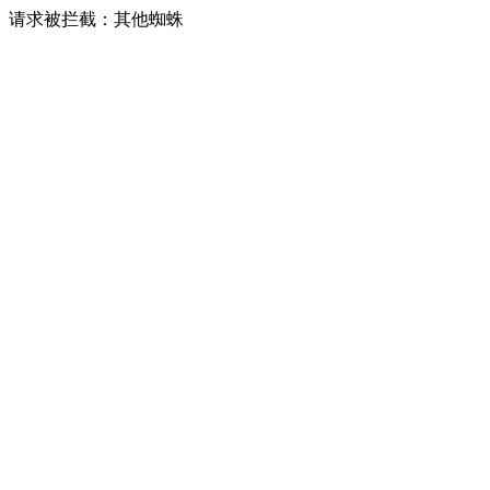
请求被拦截：其他蜘蛛