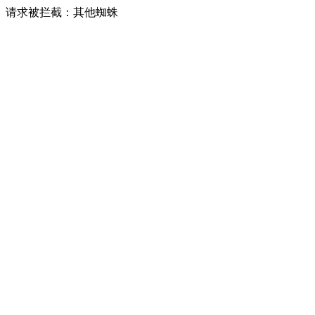
请求被拦截：其他蜘蛛