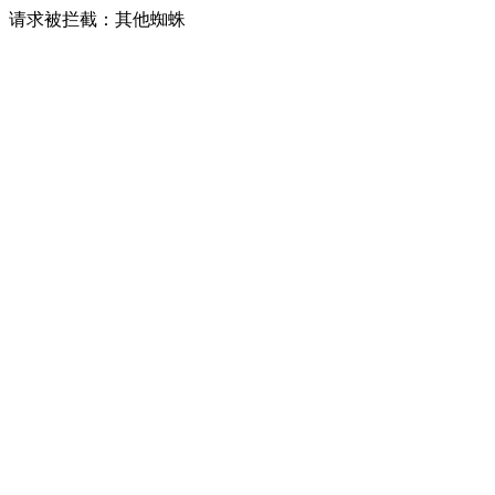
请求被拦截：其他蜘蛛