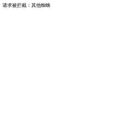
请求被拦截：其他蜘蛛