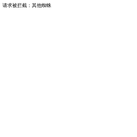
请求被拦截：其他蜘蛛