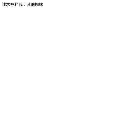
请求被拦截：其他蜘蛛