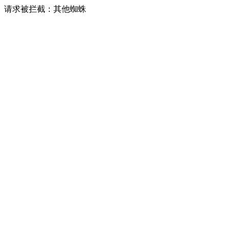
请求被拦截：其他蜘蛛