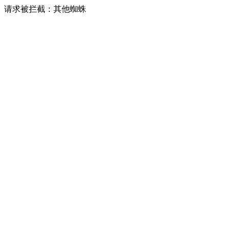
请求被拦截：其他蜘蛛