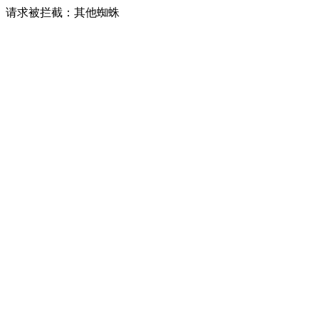
请求被拦截：其他蜘蛛