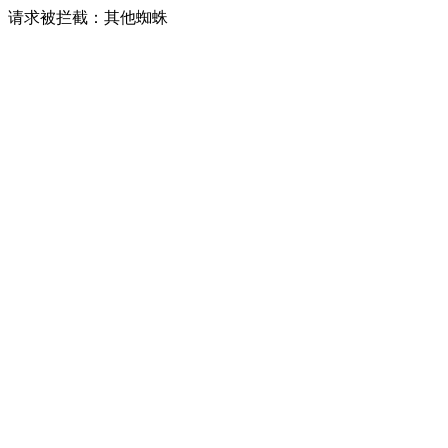
请求被拦截：其他蜘蛛