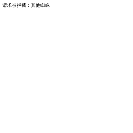
请求被拦截：其他蜘蛛