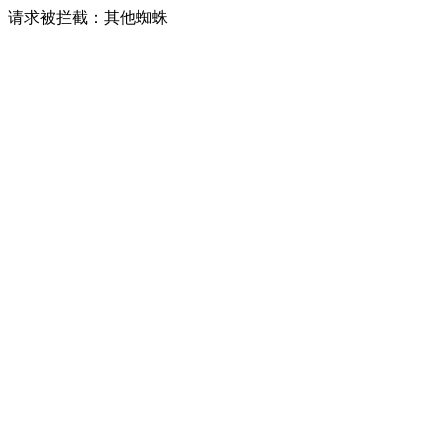
请求被拦截：其他蜘蛛