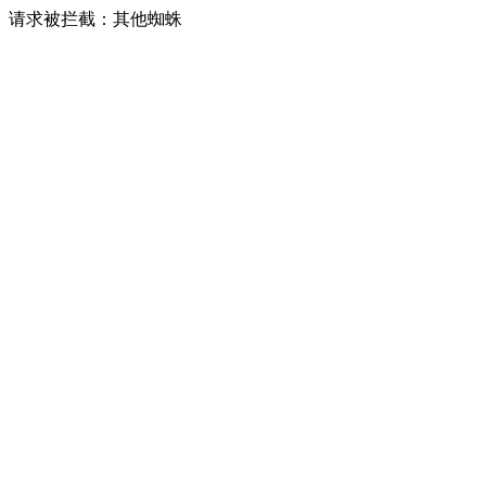
请求被拦截：其他蜘蛛