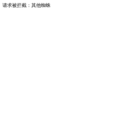
请求被拦截：其他蜘蛛