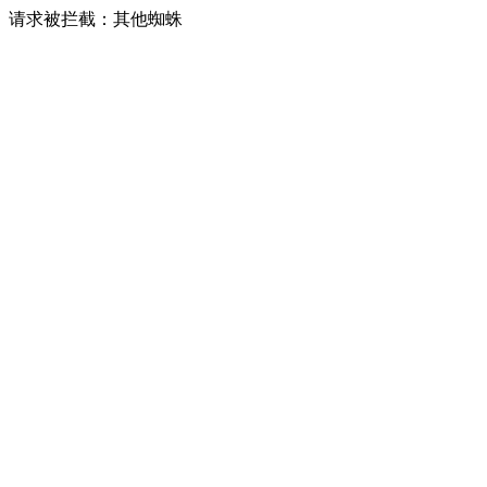
请求被拦截：其他蜘蛛