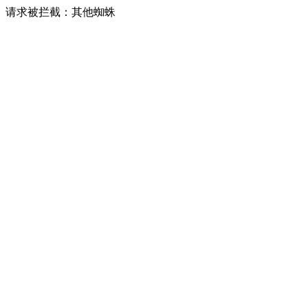
请求被拦截：其他蜘蛛