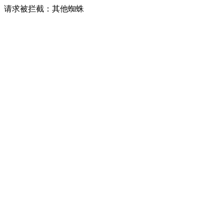
请求被拦截：其他蜘蛛