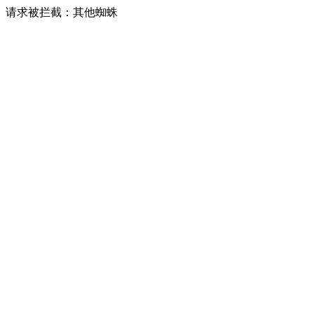
请求被拦截：其他蜘蛛