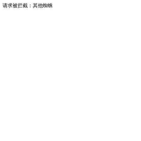
请求被拦截：其他蜘蛛