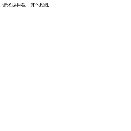
请求被拦截：其他蜘蛛