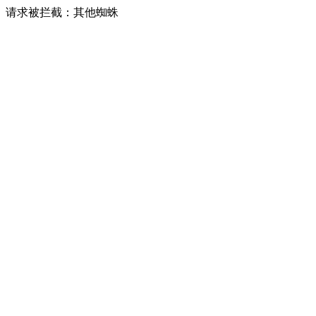
请求被拦截：其他蜘蛛