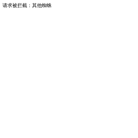
请求被拦截：其他蜘蛛