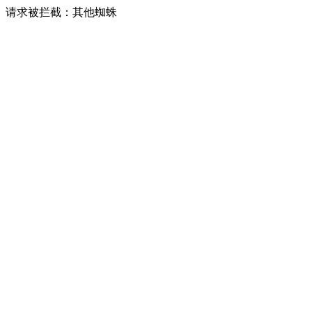
请求被拦截：其他蜘蛛