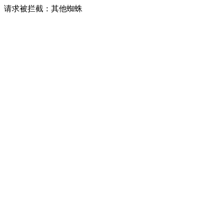
请求被拦截：其他蜘蛛