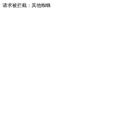
请求被拦截：其他蜘蛛