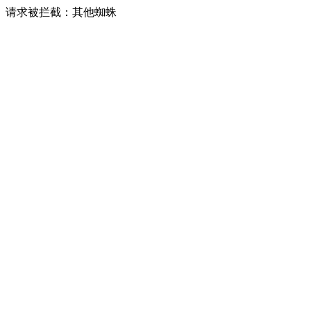
请求被拦截：其他蜘蛛