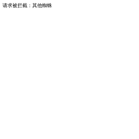
请求被拦截：其他蜘蛛