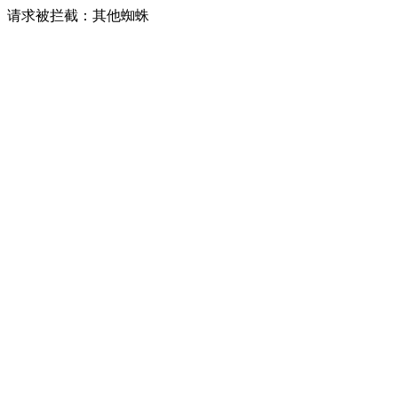
请求被拦截：其他蜘蛛