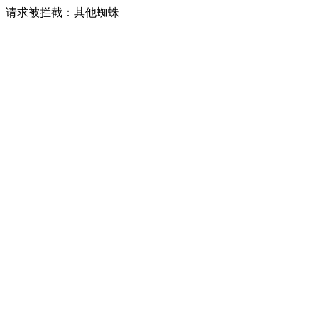
请求被拦截：其他蜘蛛