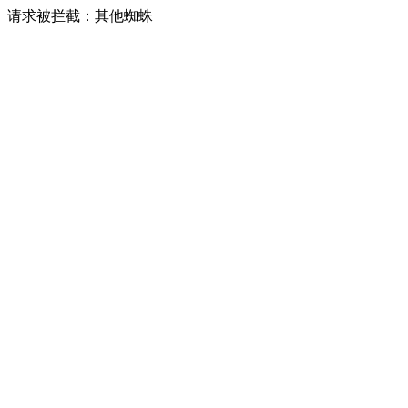
请求被拦截：其他蜘蛛