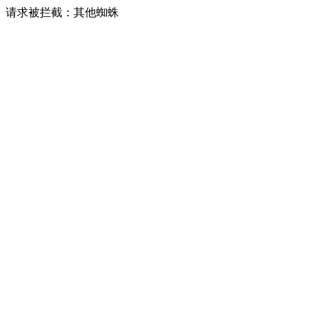
请求被拦截：其他蜘蛛