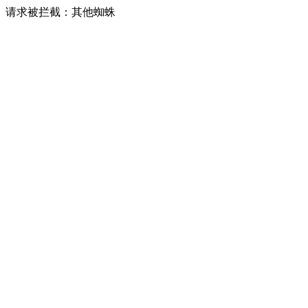
请求被拦截：其他蜘蛛