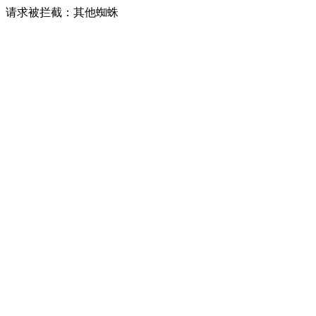
请求被拦截：其他蜘蛛