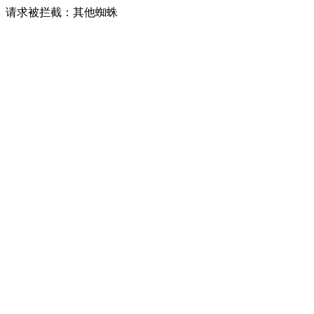
请求被拦截：其他蜘蛛