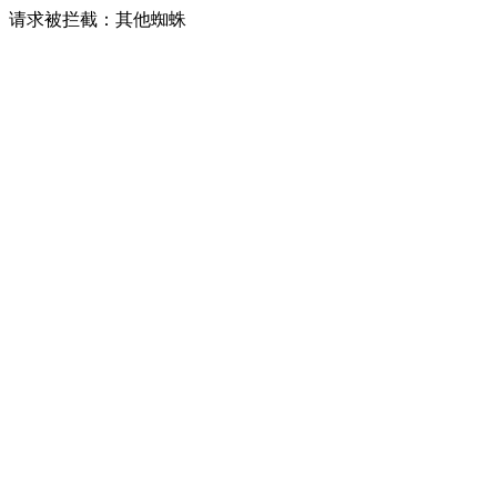
请求被拦截：其他蜘蛛