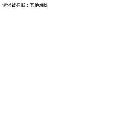
请求被拦截：其他蜘蛛