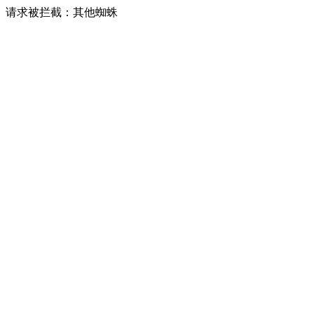
请求被拦截：其他蜘蛛