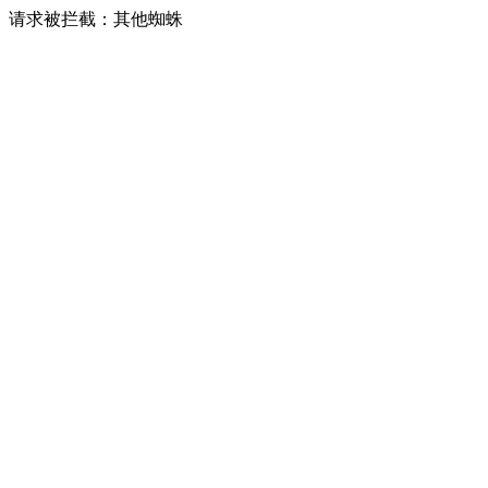
请求被拦截：其他蜘蛛